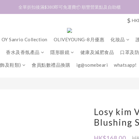
全單折扣後滿$380即可免運費📦 順豐營業點及自助櫃
加入會員❤️生日月首天送$30 💛商品可郵寄至澳門🇲🇴及台灣🇹🇼
加入會員❤️生日月首天送$30 💛商品可郵寄至澳門🇲🇴及台灣🇹🇼
$
HK
OY Sanrio Collection
OLIVEYOUNG-8月優惠
化妝品
香水及香氛產品
隱形眼鏡
健康及減肥食品
口罩及
飾及鞋類)
會員點數禮品換購
ig@somebeari
whatsapp!
Losy kim 
Blushing 
HK$168.00
HK