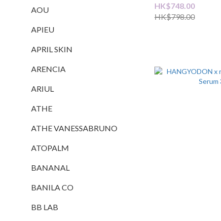
HK$748.00
AOU
HK$798.00
APIEU
APRIL SKIN
ARENCIA
ARIUL
ATHE
ATHE VANESSABRUNO
ATOPALM
BANANAL
BANILA CO
BB LAB