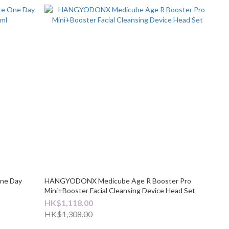
ne Day
HANGYODONX Medicube Age R Booster Pro
Mini+Booster Facial Cleansing Device Head Set
HK$1,118.00
HK$1,308.00