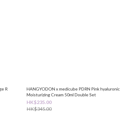
ge R
HANGYODON x medicube PDRN Pink hyaluronic
Moisturizing Cream 50ml Double Set
HK$235.00
HK$345.00