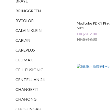
BRAYE
BRINGGREEN
BYCOLOR
Medicube PDRN Pink 
50mL
CALVIN KLEIN
HK$202.00
HK$318.00
CARLYN
CAREPLUS
CELIMAX
CELL FUSION C
CENTELLIAN 24
CHANGEFIT
CHAHONG
CHOSUNGAH