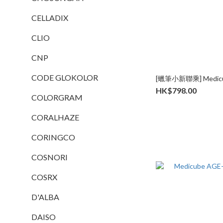
CELLADIX
CLIO
CNP
CODE GLOKOLOR
[蠟筆小新聯乘] Medicube
HK$798.00
COLORGRAM
CORALHAZE
CORINGCO
COSNORI
COSRX
D'ALBA
DAISO