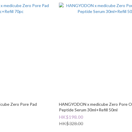
ube Zero Pore Pad
HANGYODON x medicube Zero Pore O
Peptide Serum 30ml+Refill 50ml
HK$198.00
HK$328.00