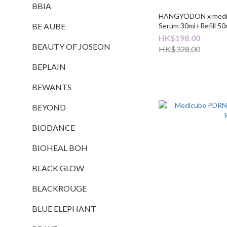
BBIA
HANGYODON x medic
Serum 30ml+Refill 50
BE AUBE
HK$198.00
BEAUTY OF JOSEON
HK$328.00
BEPLAIN
BEWANTS
BEYOND
BIODANCE
BIOHEAL BOH
BLACK GLOW
BLACKROUGE
BLUE ELEPHANT