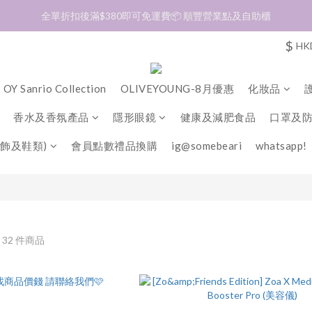
加入會員❤️生日月首天送$30 💛商品可郵寄至澳門🇲🇴及台灣🇹🇼
全單折扣後滿$380即可免運費📦 順豐營業點及自助櫃
$
HK
加入會員❤️生日月首天送$30 💛商品可郵寄至澳門🇲🇴及台灣🇹🇼
OY Sanrio Collection
OLIVEYOUNG-8月優惠
化妝品
香水及香氛產品
隱形眼鏡
健康及減肥食品
口罩及
飾及鞋類)
會員點數禮品換購
ig@somebeari
whatsapp!
E
32 件商品