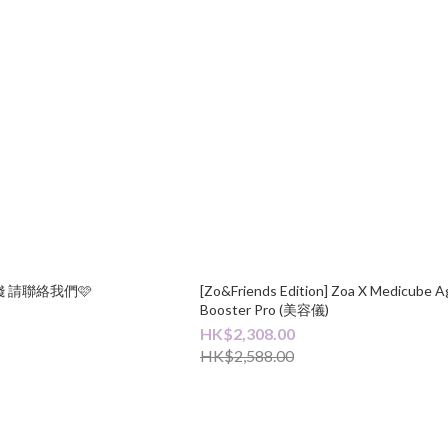
 請聯絡我們🩷
[Zo&Friends Edition] Zoa X Medicube A
Booster Pro (美容儀)
HK$2,308.00
HK$2,588.00