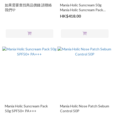
如果需要查找商品價錢 請聯絡
Mania Holic Suncream 50g
我們🩷
Mania Holic Suncream Pack
50g SPF50+ PA+++ 買一送一
HK$418.00
Mania Holic Suncream Pack
Mania Holic Nose Patch Sebum
50g SPF50+ PA+++
Control 50P