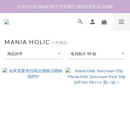
加入會員❤️生日月首天送$30 💛商品可郵寄至澳門🇲🇴及台灣🇹🇼
全單折扣後滿$380即可免運費📦 順豐營業點及自助櫃
加入會員❤️生日月首天送$30 💛商品可郵寄至澳門🇲🇴及台灣🇹🇼
MANIA HOLIC
5 件商品
商品排序
每頁顯示 48 個