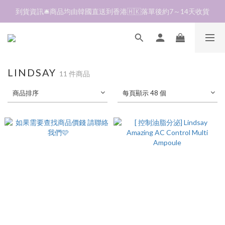
加入會員❤️生日月首天送$30 💛商品可郵寄至澳門🇲🇴及台灣🇹🇼
到貨資訊🛎️商品均由韓國直送到香港🇭🇰落單後約7～14天收貨
全單折扣後滿$380即可免運費📦 順豐營業點及自助櫃
加入會員❤️生日月首天送$30 💛商品可郵寄至澳門🇲🇴及台灣🇹🇼
LINDSAY
11 件商品
商品排序
每頁顯示 48 個