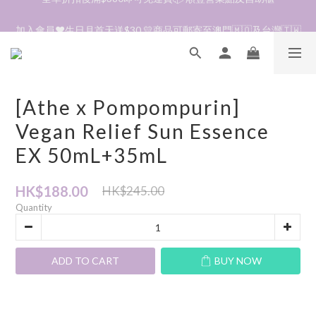
加入會員❤️生日月首天送$30 💛商品可郵寄至澳門🇲🇴及台灣🇹🇼
加入會員❤️生日月首天送$30 💛商品可郵寄至澳門🇲🇴及台灣🇹🇼
到貨資訊🛎️商品均由韓國直送到香港🇭🇰落單後約7～14天收貨
全單折扣後滿$380即可免運費📦 順豐營業點及自助櫃
[Athe x Pompompurin]
加入會員❤️生日月首天送$30 💛商品可郵寄至澳門🇲🇴及台灣🇹🇼
Vegan Relief Sun Essence
EX 50mL+35mL
HK$188.00
HK$245.00
Quantity
ADD TO CART
BUY NOW