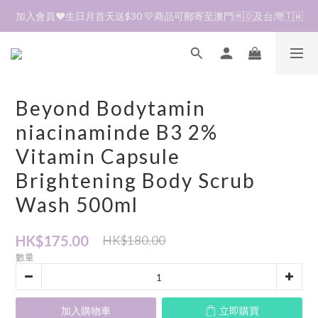
加入會員❤️生日月首天送$30 💛商品可郵寄至澳門🇲🇴及台灣🇹🇼
加入會員❤️生日月首天送$30 💛商品可郵寄至澳門🇲🇴及台灣🇹🇼
到貨資訊🛎️商品均由韓國直送到香港🇭🇰落單後約7～14天收貨
全單折扣後滿$380即可免運費📦 順豐營業點及自助櫃
Beyond Bodytamin
加入會員❤️生日月首天送$30 💛商品可郵寄至澳門🇲🇴及台灣🇹🇼
niacinaminde B3 2%
Vitamin Capsule
Brightening Body Scrub
Wash 500ml
HK$175.00
HK$180.00
數量
加入購物車
立即購買