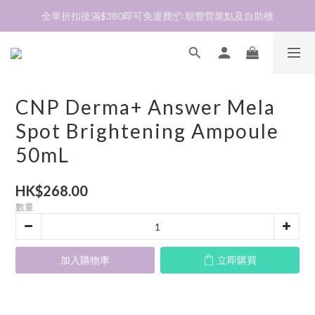
加入會員❤️生日月首天送$30 💛商品可郵寄至澳門🇲🇴及台灣🇹🇼
加入會員❤️生日月首天送$30 💛商品可郵寄至澳門🇲🇴及台灣🇹🇼
到貨資訊🛎️商品均由韓國直送到香港🇭🇰落單後約7～14天收貨
全單折扣後滿$380即可免運費📦 順豐營業點及自助櫃
CNP Derma+ Answer Mela
加入會員❤️生日月首天送$30 💛商品可郵寄至澳門🇲🇴及台灣🇹🇼
Spot Brightening Ampoule
50mL
HK$268.00
數量
加入購物車
立即購買