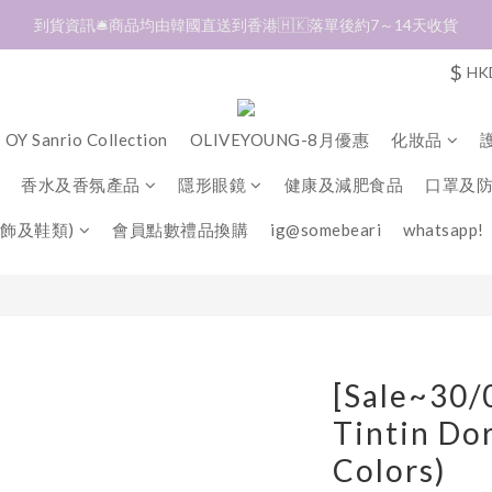
加入會員❤️生日月首天送$30 💛商品可郵寄至澳門🇲🇴及台灣🇹🇼
全單折扣後滿$380即可免運費📦 順豐營業點及自助櫃
$
HK
加入會員❤️生日月首天送$30 💛商品可郵寄至澳門🇲🇴及台灣🇹🇼
OY Sanrio Collection
OLIVEYOUNG-8月優惠
化妝品
香水及香氛產品
隱形眼鏡
健康及減肥食品
口罩及
飾及鞋類)
會員點數禮品換購
ig@somebeari
whatsapp!
[Sale~30/
Tintin Do
Colors)