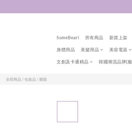
SomeBeari
所有商品
新貨上架
身體用品
美髮用品
美容電器
文創及卡通精品
韓國潮流品牌(服
全部商品
/
化妝品
/
胭脂