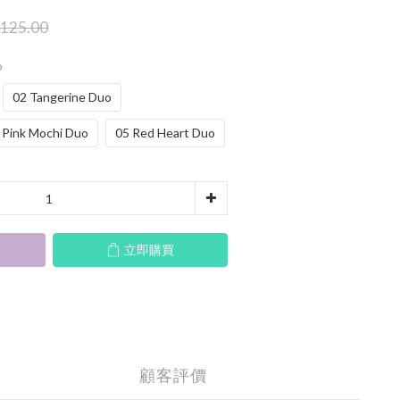
125.00
o
02 Tangerine Duo
 Pink Mochi Duo
05 Red Heart Duo
立即購買
顧客評價