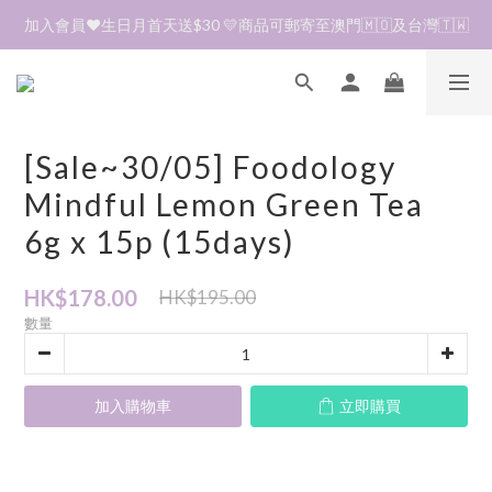
加入會員❤️生日月首天送$30 💛商品可郵寄至澳門🇲🇴及台灣🇹🇼
加入會員❤️生日月首天送$30 💛商品可郵寄至澳門🇲🇴及台灣🇹🇼
到貨資訊🛎️商品均由韓國直送到香港🇭🇰落單後約7～14天收貨
全單折扣後滿$380即可免運費📦 順豐營業點及自助櫃
[Sale~30/05] Foodology
加入會員❤️生日月首天送$30 💛商品可郵寄至澳門🇲🇴及台灣🇹🇼
Mindful Lemon Green Tea
6g x 15p (15days)
HK$178.00
HK$195.00
數量
加入購物車
立即購買