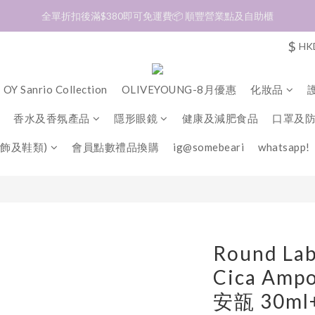
加入會員❤️生日月首天送$30 💛商品可郵寄至澳門🇲🇴及台灣🇹🇼
全單折扣後滿$380即可免運費📦 順豐營業點及自助櫃
$
HK
加入會員❤️生日月首天送$30 💛商品可郵寄至澳門🇲🇴及台灣🇹🇼
OY Sanrio Collection
OLIVEYOUNG-8月優惠
化妝品
香水及香氛產品
隱形眼鏡
健康及減肥食品
口罩及
飾及鞋類)
會員點數禮品換購
ig@somebeari
whatsapp!
Round Lab
Cica Am
安瓿 30ml+