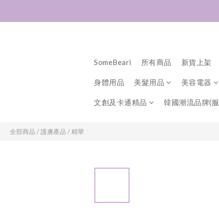
SomeBeari
所有商品
新貨上架
身體用品
美髮用品
美容電器
文創及卡通精品
韓國潮流品牌(服
全部商品
/
護膚產品
/
精華