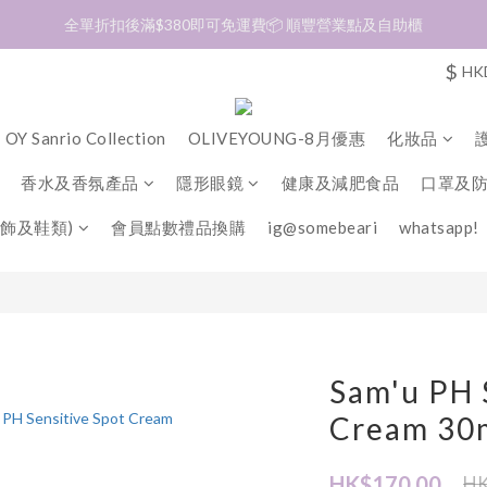
加入會員❤️生日月首天送$30 💛商品可郵寄至澳門🇲🇴及台灣🇹🇼
全單折扣後滿$380即可免運費📦 順豐營業點及自助櫃
$
HK
加入會員❤️生日月首天送$30 💛商品可郵寄至澳門🇲🇴及台灣🇹🇼
OY Sanrio Collection
OLIVEYOUNG-8月優惠
化妝品
香水及香氛產品
隱形眼鏡
健康及減肥食品
口罩及
飾及鞋類)
會員點數禮品換購
ig@somebeari
whatsapp!
Sam'u PH 
Cream 30
HK$170.00
HK