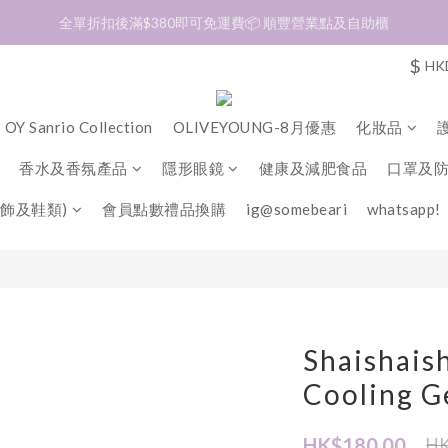
加入會員❤️生日月首天送$30 💛商品可郵寄至澳門🇲🇴及台灣🇹🇼
加入會員❤️生日月首天送$30 💛商品可郵寄至澳門🇲🇴及台灣🇹🇼
$
HK
OY Sanrio Collection
OLIVEYOUNG-8月優惠
化妝品
香水及香氛產品
隱形眼鏡
健康及減肥食品
口罩及
飾及鞋類)
會員點數禮品換購
ig@somebeari
whatsapp!
Shaishais
Cooling G
HK$180.00
HK