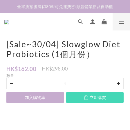
加入會員❤️生日月首天送$30 💛商品可郵寄至澳門🇲🇴及台灣🇹🇼
全單折扣後滿$380即可免運費📦 順豐營業點及自助櫃
加入會員❤️生日月首天送$30 💛商品可郵寄至澳門🇲🇴及台灣🇹🇼
[Sale~30/04] Slowglow Diet
Probiotics (1個月份）
HK$162.00
HK$298.00
數量
加入購物車
立即購買