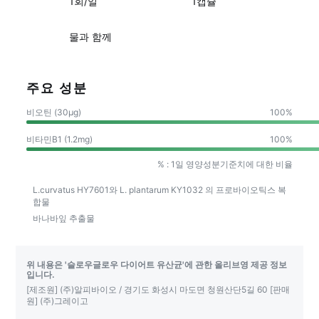
1회/일
1캡슐
물과 함께
주요 성분
비오틴 (30µg)
100%
비타민B1 (1.2mg)
100%
% : 1일 영양성분기준치에 대한 비율
건
L.curvatus HY7601와 L. plantarum KY1032 의 프로바이오틱스 복
합물
바나바잎 추출물
위 내용은 '
슬로우글로우 다이어트 유산균
'에 관한 올리브영 제공 정보
입니다.
[제조원] (주)알피바이오 / 경기도 화성시 마도면 청원산단5길 60 [판매
원] (주)그레이고