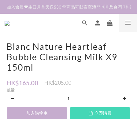
加入會員❤️生日月首天送$30 💛商品可郵寄至澳門🇲🇴及台灣🇹🇼
加入會員❤️生日月首天送$30 💛商品可郵寄至澳門🇲🇴及台灣🇹🇼
到貨資訊🛎️商品均由韓國直送到香港🇭🇰落單後約7～14天收貨
全單折扣後滿$380即可免運費📦 順豐營業點及自助櫃
Blanc Nature Heartleaf
加入會員❤️生日月首天送$30 💛商品可郵寄至澳門🇲🇴及台灣🇹🇼
Bubble Cleansing Milk X9
150ml
HK$165.00
HK$205.00
數量
加入購物車
立即購買