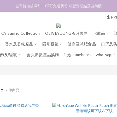
加入會員❤️生日月首天送$30 💛商品可郵寄至澳門🇲🇴及台灣🇹🇼
全單折扣後滿$380即可免運費📦 順豐營業點及自助櫃
$
HK
加入會員❤️生日月首天送$30 💛商品可郵寄至澳門🇲🇴及台灣🇹🇼
OY Sanrio Collection
OLIVEYOUNG-8月優惠
化妝品
香水及香氛產品
隱形眼鏡
健康及減肥食品
口罩及
飾及鞋類)
會員點數禮品換購
ig@somebeari
whatsapp!
UE
2 件商品