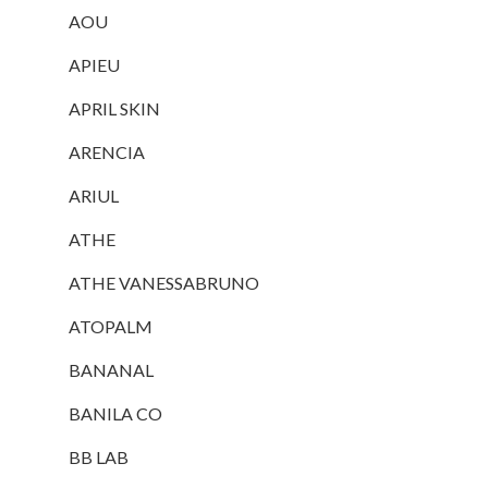
AOU
APIEU
APRIL SKIN
ARENCIA
ARIUL
ATHE
ATHE VANESSABRUNO
ATOPALM
BANANAL
BANILA CO
BB LAB