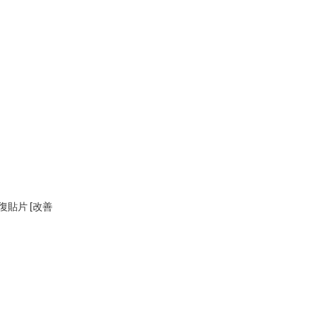
細紋修復貼片 [改善