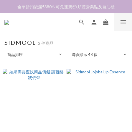
加入會員❤️生日月首天送$30 💛商品可郵寄至澳門🇲🇴及台灣🇹🇼
全單折扣後滿$380即可免運費📦 順豐營業點及自助櫃
加入會員❤️生日月首天送$30 💛商品可郵寄至澳門🇲🇴及台灣🇹🇼
SIDMOOL
2 件商品
商品排序
每頁顯示 48 個