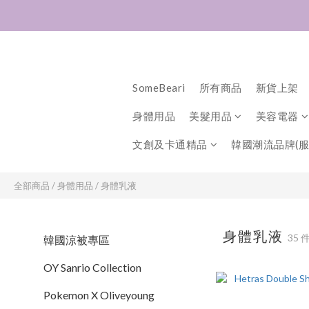
SomeBeari
所有商品
新貨上架
身體用品
美髮用品
美容電器
文創及卡通精品
韓國潮流品牌(服
全部商品
/
身體用品
/
身體乳液
身體乳液
35 
韓國涼被專區
OY Sanrio Collection
Pokemon X Oliveyoung