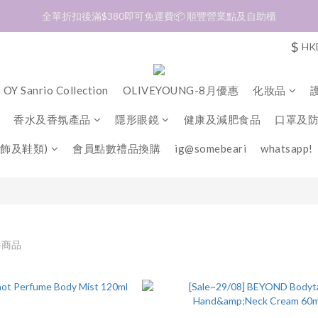
加入會員❤️生日月首天送$30 💛商品可郵寄至澳門🇲🇴及台灣🇹🇼
全單折扣後滿$380即可免運費📦 順豐營業點及自助櫃
$
HK
加入會員❤️生日月首天送$30 💛商品可郵寄至澳門🇲🇴及台灣🇹🇼
OY Sanrio Collection
OLIVEYOUNG-8月優惠
化妝品
香水及香氛產品
隱形眼鏡
健康及減肥食品
口罩及
飾及鞋類)
會員點數禮品換購
ig@somebeari
whatsapp!
件商品