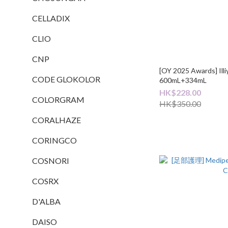
CELLADIX
CLIO
CNP
[OY 2025 Awards] Ill
CODE GLOKOLOR
600mL+334mL
HK$228.00
COLORGRAM
HK$350.00
CORALHAZE
CORINGCO
COSNORI
COSRX
D'ALBA
DAISO