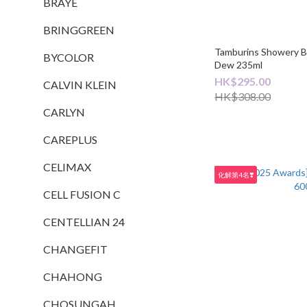
BRAYE
BRINGGREEN
Tamburins Showery Bo
BYCOLOR
Dew 235ml
HK$295.00
CALVIN KLEIN
HK$308.00
CARLYN
CAREPLUS
CELIMAX
化解第4名❣️
CELL FUSION C
CENTELLIAN 24
CHANGEFIT
CHAHONG
CHOSUNGAH