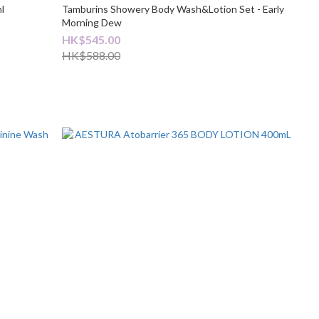
l
Tamburins Showery Body Wash&Lotion Set - Early
Morning Dew
HK$545.00
HK$588.00