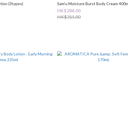
tion (3types)
Sam'u Moisture Burst Body Cream 400m
HK$288.00
HK$315.00