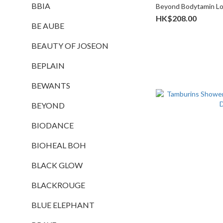
BBIA
Beyond Bodytamin Lo
HK$208.00
BE AUBE
BEAUTY OF JOSEON
BEPLAIN
BEWANTS
BEYOND
BIODANCE
BIOHEAL BOH
BLACK GLOW
BLACKROUGE
BLUE ELEPHANT