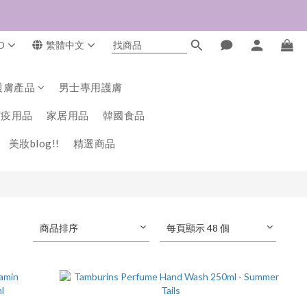
D
繁體中文
護膚產品
男士專用護膚
防疫用品
家居用品
韓國食品
美妝blog!!
精選商品
商品排序
每頁顯示 48 個