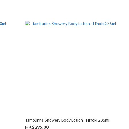
Tamburins Showery Body Lotion - Hinoki 235ml
HK$295.00