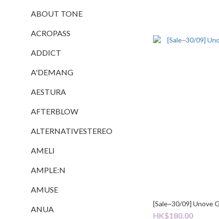
ABOUT TONE
ACROPASS
ADDICT
A'DEMANG
AESTURA
AFTERBLOW
ALTERNATIVESTEREO
AMELI
AMPLE:N
AMUSE
[Sale~30/09] Unove 
ANUA
HK$180.00