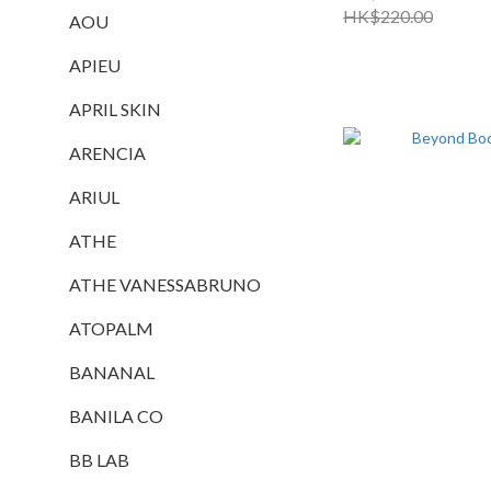
HK$220.00
AOU
APIEU
APRIL SKIN
ARENCIA
ARIUL
ATHE
ATHE VANESSABRUNO
ATOPALM
BANANAL
BANILA CO
BB LAB