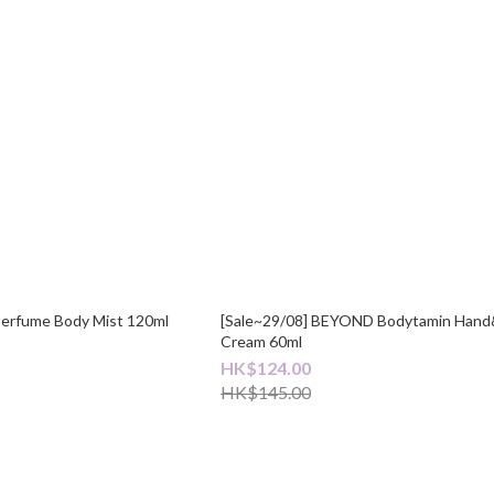
Perfume Body Mist 120ml
[Sale~29/08] BEYOND Bodytamin Han
Cream 60ml
HK$124.00
HK$145.00